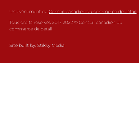
Un événement du
Conseil canadien du commerce de détail
Tous droits réservés 2017-2022 © Conseil canadien du
commerce de détail
Site built by:
Stikky Media