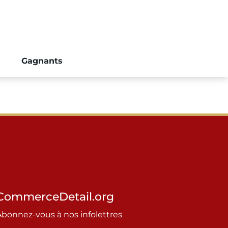
Gagnants
CommerceDetail.org
Abonnez-vous à nos infolettres